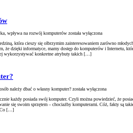
rów
yka, wpływa na rozwój komputerów
została wyłączona
dziną, która cieszy się olbrzymim zainteresowaniem zarówno młodych, j
, że dzięki informatyce, mamy dostęp do komputerów i Internetu, któr
iej wykorzystywać konkretne atrybuty takich […]
ter?
posób należy dbać o własny komputer?
została wyłączona
ktycznie każdy posiada swój komputer. Czyli można powiedzieć, że posi
wanie się swoim sprzętem – chociażby komputerami. Cóż, fakty są takie,
. Co […]