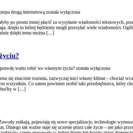
ptopa drogą internetową
została wyłączona
ałyby po prostu mniej płacić za wysyłanie wiadomości tekstowych, pr
, dzięki to której będziemy mogli przesyłać wiele wiadomości. Ogólni
aśnie dzięki temu można […]
życiu?
aprawdę warto robić we własnym życiu?
została wyłączona
 się znacznie rozrasta, zazwyczaj traci własny klimat – chociaż wcal
d tym wszystkim. Co zatem powinien zrobić taki przedsiębiorca, któr
 choćby w […]
Zawody znikają, pojawiają się nowe specjalizacje, technologie wymusz
 lat. Dlatego tak ważne staje się uczenie przez całe życie – nie jako pr
odziców często pracowało w jednej firmie lub branży przez dziesięciole