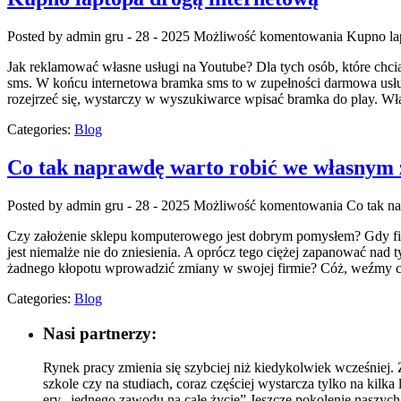
Posted by admin
gru - 28 - 2025
Możliwość komentowania
Kupno la
Jak reklamować własne usługi na Youtube? Dla tych osób, które chci
sms. W końcu internetowa bramka sms to w zupełności darmowa usługa
rozejrzeć się, wystarczy w wyszukiwarce wpisać bramka do play. Wł
Categories:
Blog
Co tak naprawdę warto robić we własnym 
Posted by admin
gru - 28 - 2025
Możliwość komentowania
Co tak n
Czy założenie sklepu komputerowego jest dobrym pomysłem? Gdy firma
jest niemalże nie do zniesienia. A oprócz tego ciężej zapanować na
żadnego kłopotu wprowadzić zmiany w swojej firmie? Cóż, weźmy
Categories:
Blog
Nasi partnerzy:
Rynek pracy zmienia się szybciej niż kiedykolwiek wcześniej. 
szkole czy na studiach, coraz częściej wystarcza tylko na kilka
ery „jednego zawodu na całe życie” Jeszcze pokolenie naszych r