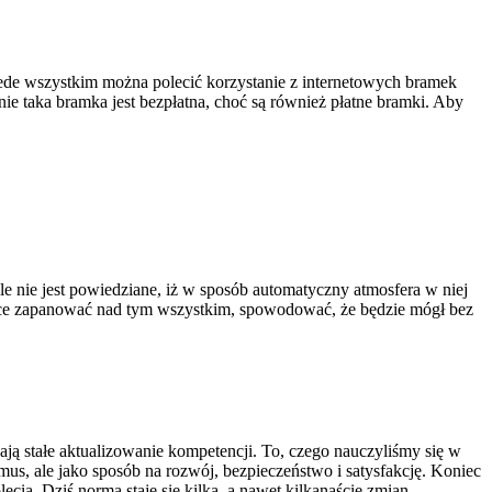
zede wszystkim można polecić korzystanie z internetowych bramek
e taka bramka jest bezpłatna, choć są również płatne bramki. Aby
e nie jest powiedziane, iż w sposób automatyczny atmosfera w niej
y chce zapanować nad tym wszystkim, spowodować, że będzie mógł bez
ają stałe aktualizowanie kompetencji. To, czego nauczyliśmy się w
zymus, ale jako sposób na rozwój, bezpieczeństwo i satysfakcję. Koniec
cia. Dziś normą staje się kilka, a nawet kilkanaście zmian –