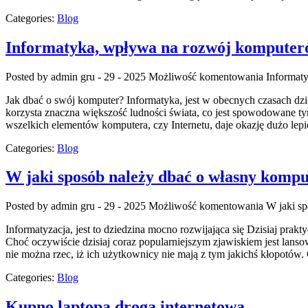
Categories:
Blog
Informatyka, wpływa na rozwój kompute
Posted by admin
gru - 29 - 2025
Możliwość komentowania
Informat
Jak dbać o swój komputer? Informatyka, jest w obecnych czasach dzie
korzysta znaczna większość ludności świata, co jest spowodowane tym
wszelkich elementów komputera, czy Internetu, daje okazję dużo lep
Categories:
Blog
W jaki sposób należy dbać o własny kompu
Posted by admin
gru - 29 - 2025
Możliwość komentowania
W jaki s
Informatyzacja, jest to dziedzina mocno rozwijająca się Dzisiaj pra
Choć oczywiście dzisiaj coraz popularniejszym zjawiskiem jest lanso
nie można rzec, iż ich użytkownicy nie mają z tym jakichś kłopotów
Categories:
Blog
Kupno laptopa drogą internetową